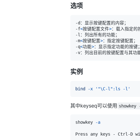
选项
-f
<
按键配置文件
>
-m
<
按键配置
>
-q
<
功能
>
实例
bind
-x
'"\C-l":ls -l'
其中keyseq可以使用
showkey 
showkey 
-a