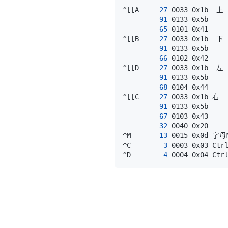
^
[
[
A     
27
91
65
^
[
[
B     
27
91
66
^
[
[
D     
27
91
68
^
[
[
C     
27
91
67
32
^M       
13
^C        
3
^D        
4