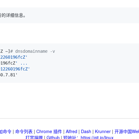
cZ ~
]
# dnsdomainname -v
0196fcZ
912260196fcZ'
加命令
|
命令列表
|
Chrome 插件
|
Alfred
|
Dash
|
Krunner
|
开源中国We
打赏捐赠
|
Github
|
短地址：https://git.io/linux