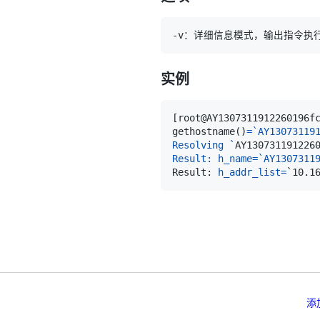
实例
[
root@AY1307311912260196f
gethostname
(
)
=
`
Resolving 
`
AY130731191226
Result: h_name=`AY1307311
Result: 
h_addr_list
=
添