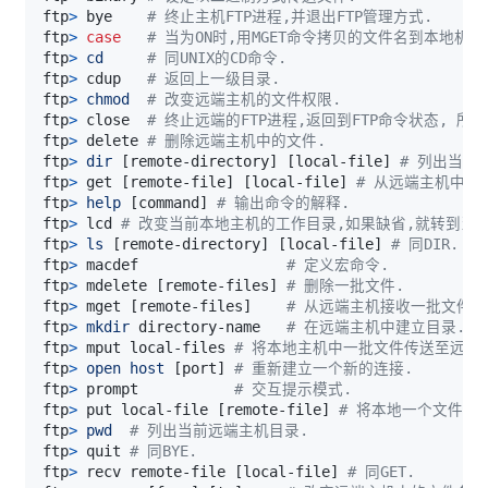
ftp
>
 bye    
# 终止主机FTP进程,并退出FTP管理方式. 
ftp
>
case
# 当为ON时,用MGET命令拷贝的文件名到本地机
ftp
>
cd
# 同UNIX的CD命令. 
ftp
>
 cdup   
# 返回上一级目录. 
ftp
>
chmod
# 改变远端主机的文件权限. 
ftp
>
 close  
# 终止远端的FTP进程,返回到FTP命令状态, 所
ftp
>
 delete 
# 删除远端主机中的文件. 
ftp
>
dir
[
remote-directory
]
[
local-file
]
# 列出当前
ftp
>
 get 
[
remote-file
]
[
local-file
]
# 从远端主机中传
ftp
>
help
[
command
]
# 输出命令的解释. 
ftp
>
 lcd 
# 改变当前本地主机的工作目录,如果缺省,就转到当前用
ftp
>
ls
[
remote-directory
]
[
local-file
]
# 同DIR. 
ftp
>
 macdef                 
# 定义宏命令. 
ftp
>
 mdelete 
[
remote-files
]
# 删除一批文件. 
ftp
>
 mget 
[
remote-files
]
# 从远端主机接收一批文件至
ftp
>
mkdir
 directory-name   
# 在远端主机中建立目录. 
ftp
>
 mput local-files 
# 将本地主机中一批文件传送至远端主
ftp
>
open
host
[
port
]
# 重新建立一个新的连接. 
ftp
>
 prompt           
# 交互提示模式. 
ftp
>
 put local-file 
[
remote-file
]
# 将本地一个文件传
ftp
>
pwd
# 列出当前远端主机目录. 
ftp
>
 quit 
# 同BYE. 
ftp
>
 recv remote-file 
[
local-file
]
# 同GET. 