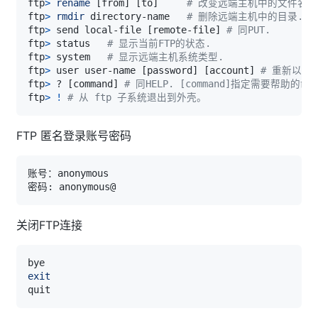
ftp
>
rename
[
from
]
[
to
]
# 改变远端主机中的文件名.
ftp
>
rmdir
 directory-name   
# 删除远端主机中的目录. 
ftp
>
 send local-file 
[
remote-file
]
# 同PUT. 
ftp
>
 status   
# 显示当前FTP的状态. 
ftp
>
 system   
# 显示远端主机系统类型. 
ftp
>
 user user-name 
[
password
]
[
account
]
# 重新以别
ftp
>
 ? 
[
command
]
# 同HELP. [command]指定需要帮助
ftp
>
!
# 从 ftp 子系统退出到外壳。
FTP 匿名登录账号密码
关闭FTP连接
exit