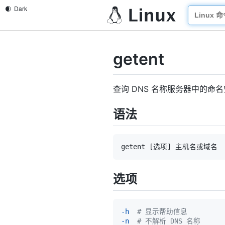
getent
查询 DNS 名称服务器中的命
语法
getent 
[
选项
]
选项
-h
# 显示帮助信息  
-n
# 不解析 DNS 名称  