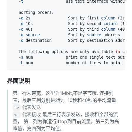
-t
-o
 2s                Sort by first 
column
(
2s tr
-o
 10s               Sort by second 
column
(
10s 
-o
 40s               Sort by third 
column
(
40s t
-o
source
            Sort by 
source
-o
   The following options are only available 
in
 comb
-s
 num              print one single text output
-L
界面说明
第一行为带宽，这里为1Mbit,不是字节哦. 连接列
表，最后三列分别是2秒，10秒和40秒的平均流量
代表发送
=>
代表接收 最后三行表示发送，接收和全部的流
<=
量， 第二列为你运行iftop到目前流量，第三列为高
峰值，第四列为平均值。