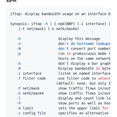
iftop: display bandwidth usage on an interface by 
h
Synopsis: iftop 
-h
|
[
-npblNBP
]
[
-i interface
]
[
-f 
[
-F net/mask
]
[
-G net6/mask6
]
-h
-n
                  don
   -N                  don'
-p
                  run 
in
 promiscuous mode 
(
                       hosts on the same network se
-b
-B
                  Display bandwidth 
in
-i
-f
 filter code      use filter code to 
select
(
default: none, but only IP p
-F
-G
-l
                  display and count link-local
-P
-m
 limit            sets the upper limit 
for
-c
 config 
file
      specifies an alternative con