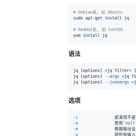
# Debian系，如 Ubuntu
sudo
apt-get
install
# RedHat系, 如 CentOS
yum 
install
语法
jq 
[
options
]
<
jq filter
>
jq 
[
options
]
--args
<
jq f
jq 
[
options
]
--jsonargs
<
选项
-c
               紧凑而
-n
               使用
`
null
-e
               根据
-s
               将