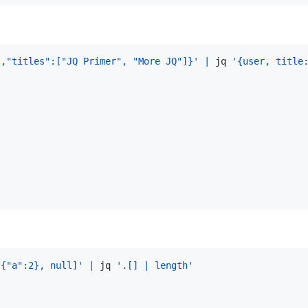
","titles":["JQ Primer", "More JQ"]}'
|
 jq 
'{user, title
 {"a":2}, null]'
|
 jq 
'.[] | length'