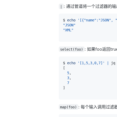
: 通过管道将一个过滤器的
|
$ 
echo
'[{"name":"JSON", 
"JSON"
"XML"
: 如果foo返回t
select(foo)
$ 
echo
'[1,5,3,0,7]'
|
 jq
[
5
3
7
]
: 每个输入调用过滤
map(foo)