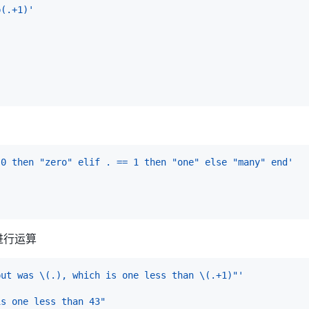
p(.+1)'
 0 then "zero" elif . == 1 then "one" else "many" end'
进行运算
put was \(.), which is one less than \(.+1)"'
is one less than 43"