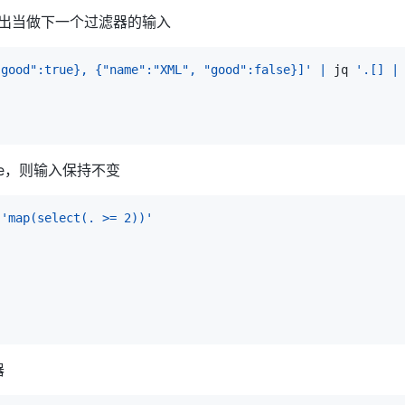
输出当做下一个过滤器的输入
"good":true}, {"name":"XML", "good":false}]'
|
 jq 
'.[] |
rue，则输入保持不变
 
'map(select(. >= 2))'
器