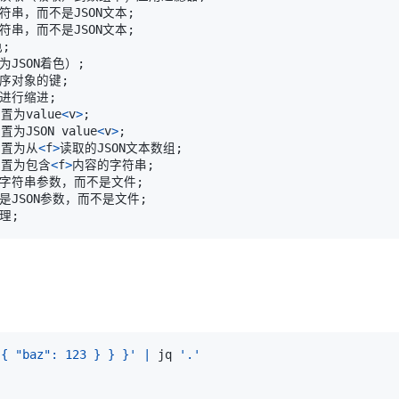
始字符串，而不是JSON文本
;
始字符串，而不是JSON文本
;
色
;
要为JSON着色）
;
上排序对象的键
;
表符进行缩进
;
置为value
<
v
>
;
置为JSON value
<
v
>
;
设置为从
<
f
>
读取的JSON文本数组
;
设置为包含
<
f
>
内容的字符串
;
参数是字符串参数，而不是文件
;
数是JSON参数，而不是文件
;
处理
;
 { "baz": 123 } } }'
|
 jq 
'.'