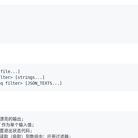
[
file
..
.
]
ilter
>
[
strings
..
.
]
jq filter
>
[
JSON_TEXTS
..
.
]
不是漂亮的输出
;
`
作为单个输入值
;
输出设置退出状态代码
;
所有输入读取（吸取）到数组中；应用过滤器
;