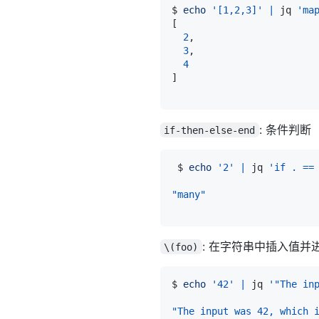
$ 
echo
'[1,2,3]'
|
 jq 
'ma
[
2
3
4
]
: 条件判断
if-then-else-end
 $ 
echo
'2'
|
 jq 
'if . ==
"many"
: 在字符串中插入值并
\(foo)
$ 
echo
'42'
|
 jq 
'"The in
"The input was 42, which 