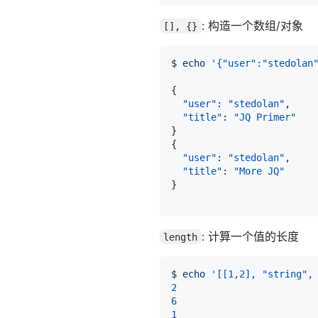
: 构造一个数组/对象
[], {}
$ 
echo
'{"user":"stedolan
{
"user"
:
"stedolan"
"title"
:
"JQ Primer"
}
{
"user"
:
"stedolan"
"title"
:
"More JQ"
}
: 计算一个值的长度
length
$ 
echo
'[[1,2], "string",
2
6
1