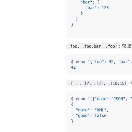
"bar"
:
{
"baz"
:
123
}
}
}
: 获
.foo, .foo.bar, .foo?
$ 
echo
'{"foo": 42, "bar"
42
.[], .[]?, .[2], .[10:15]
$ 
echo
'[{"name":"JSON", 
{
"name"
:
"XML"
"good"
:
false
}