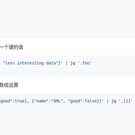
取一个键的值
: "less interesting data"}'
|
 jq 
'.foo'
: 数组运算
"good":true}, {"name":"XML", "good":false}]'
|
 jq 
'.[1]'