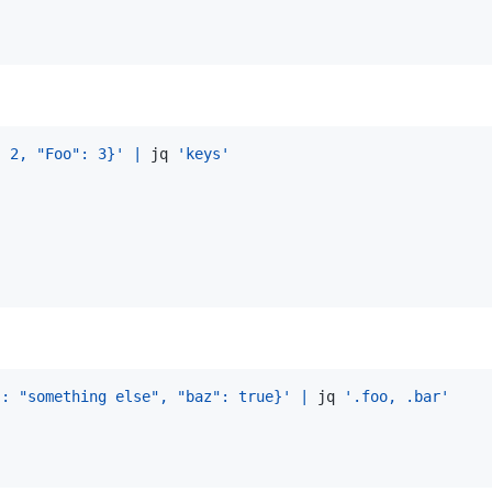
: 2, "Foo": 3}'
|
 jq 
'keys'
": "something else", "baz": true}'
|
 jq 
'.foo, .bar'