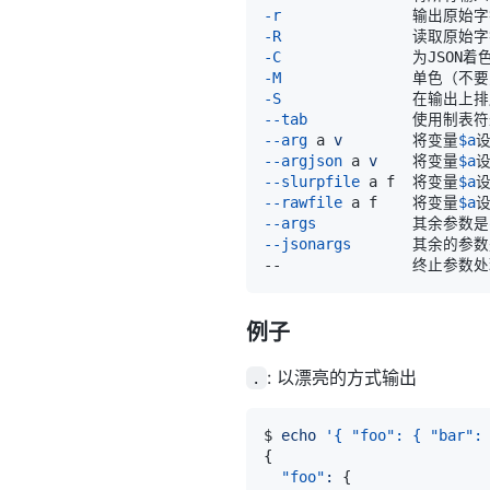
-r
               输出原
-R
               读取原
-C
               为JSON着
-M
               单色（不
-S
               在输出
--tab
            使用制
--arg
 a 
v
        将变量
$a
设
--argjson
 a 
v
    将变量
$a
设
--slurpfile
 a f  将变量
$a
--rawfile
 a f    将变量
$a
--args
           其余
--jsonargs
       其余的参
--               终止参数
例子
: 以漂亮的方式输出
.
$ 
echo
'{ "foo": { "bar":
{
"foo"
:
{