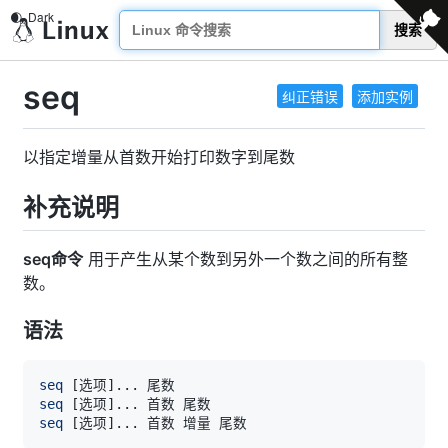
搜索
seq
纠正错误
添加实例
以指定增量从首数开始打印数字到尾数
补充说明
seq命令
用于产生从某个数到另外一个数之间的所有整
数。
语法
seq
[
选项
]
..
seq
[
选项
]
..
seq
[
选项
]
..