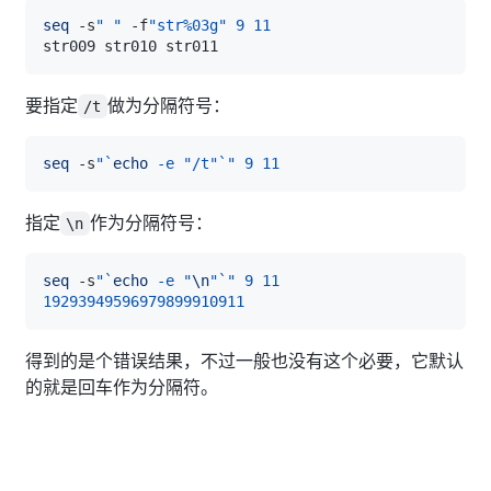
seq
 -s
" "
 -f
"str%03g"
9
11
要指定
做为分隔符号：
/t
seq
 -s
"
`
echo
-e
"/t"
`
"
9
11
指定
作为分隔符号：
\n
seq
 -s
"
`
echo
-e
"
\n
"
`
"
9
11
19293949596979899910911
得到的是个错误结果，不过一般也没有这个必要，它默认
的就是回车作为分隔符。