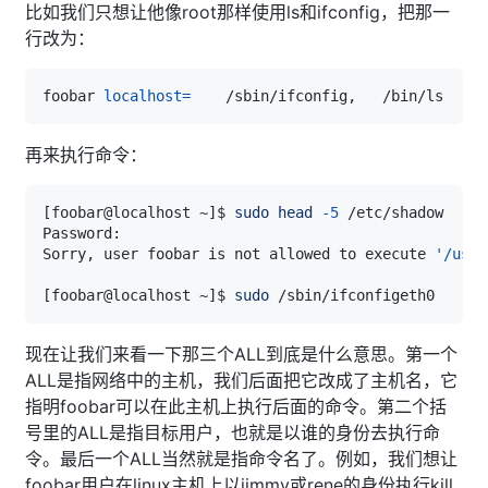
比如我们只想让他像root那样使用ls和ifconfig，把那一
行改为：
foobar 
localhost
=
再来执行命令：
[
foobar@localhost ~
]
$ 
sudo
head
-5
Sorry, user foobar is not allowed to execute 
'/usr/
[
foobar@localhost ~
]
$ 
sudo
 /sbin/ifconfigeth0      
现在让我们来看一下那三个ALL到底是什么意思。第一个
ALL是指网络中的主机，我们后面把它改成了主机名，它
指明foobar可以在此主机上执行后面的命令。第二个括
号里的ALL是指目标用户，也就是以谁的身份去执行命
令。最后一个ALL当然就是指命令名了。例如，我们想让
foobar用户在linux主机上以jimmy或rene的身份执行kill